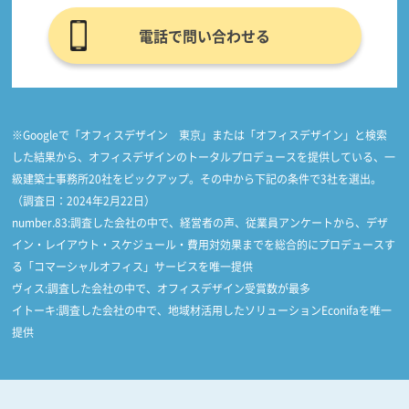
電話で問い合わせる
※Googleで「オフィスデザイン 東京」または「オフィスデザイン」と検索
した結果から、オフィスデザインのトータルプロデュースを提供している、一
級建築士事務所20社をピックアップ。その中から下記の条件で3社を選出。
（調査日：2024年2月22日）
number.83:調査した会社の中で、経営者の声、従業員アンケートから、デザ
イン・レイアウト・スケジュール・費用対効果までを総合的にプロデュースす
る「コマーシャルオフィス」サービスを唯一提供
ヴィス:調査した会社の中で、オフィスデザイン受賞数が最多
イトーキ:調査した会社の中で、地域材活用したソリューションEconifaを唯一
提供