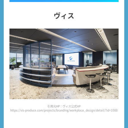
ヴィス
引用元HP：ヴィス公式HP
https://vis-produce.com/projects/branding/workplace_design/detail/?id=1088