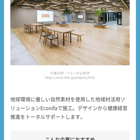
引用元HP：イトーキ公式HP
https://wsd.itoki.jp/projects/lixil/
地球環境に優しい
自然素材を使用した地域材活用ソ
リューションEconifa
で施工。デザインから健康経営
推進をトータルサポートします。
こんな企業におすすめ