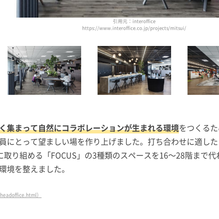
引用元：interoffice
https://www.interoffice.co.jp/projects/mitsui/
く集まって自然にコラボレーションが生まれる環境
をつくるた
員にとって望ましい場を作り上げました。打ち合わせに適した「
務に取り組める「FOCUS」の3種類のスペースを16～28階ま
環境を整えました。
_headoffice.html）