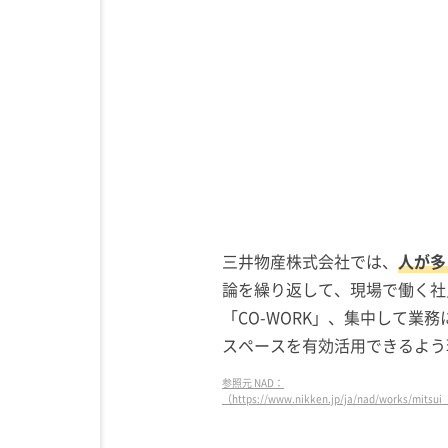
引用元：interoffice
https://www.interoffice.co.jp/projects/mitsui/
三井物産株式会社では、
人が多
論を繰り返して、現場で働く社
「CO-WORK」、集中して業
スペースを有効活用できるよう
参照元 NAD：
（https://www.nikken.jp/ja/nad/works/mitsui