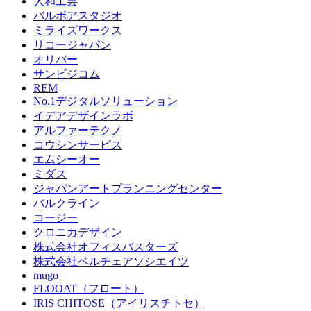
大和工芸
バルボアスタジオ
ミライズワークス
リコージャパン
オリバー
サンビジコム
REM
No.1デジタルソリューション
イデアデザインラボ
アルファーテクノ
コウシンサービス
エムシーオー
ミダス
ジャパンアートプランニングセンター
バルクライン
コージー
クロニカデザイン
株式会社オフィスバスターズ
株式会社ベルチェアソシエイツ
mugo
FLOOAT（フロート）
IRIS CHITOSE（アイリスチトセ）