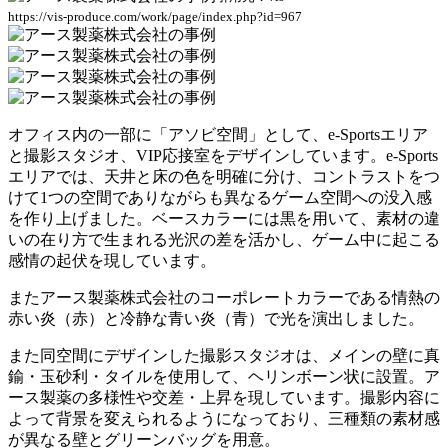
https://vis-produce.com/work/page/index.php?id=967
オフィス内の一部に
「アソビ空間」として、e-Sportsエリア
と撮影スタジオ、VIP応接室をデザイン
しています。e-Sports
エリアでは、天井と床の色を明確に分け、コントラストをつ
けて1つの空間でありながらも異なるゲーム空間への没入感
を作り上げました。ベースカラーには黒を用いて、素材の違
いの在り方で生まれる光沢の差を活かし、ゲーム中に起こる
感情の起伏を現しています。
またアース製薬株式会社のコーポレートカラーである情熱の
赤い炎（赤）と冷静な青い炎（青）で光を演出しました。
また同空間にデザインした撮影スタジオは、メインの壁に真
鍮・玉砂利・タイルを使用して、ヘリンボーン状に設置。ア
ース製薬の多様性や交差・上昇を現しています。撮影内容に
よって背景を変えられるようになっており、三種類の素材感
が異なる壁とグリーンバッグを用意。