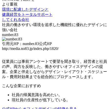
より重視
環境に配慮したデザインと
健康経営をトータルサポート
してくれる会社
社員の働きやすい環境を追求した
機能性に優れたデザイン
に
強い会社
number.83
引用元HP：number.83公式HP
http://media.no83.jp/index.php/1820/
従業員には
事前アンケートで要望を聞き取り、経営者と社員
の声、両方を反映した
、働きやすいオフィスデザインの提
案。企業と伴走しながらデザイン・レイアウト・スケジュー
ル・費用対効果までを総合的にプロデュースします。
こんな企業におすすめ
社員の帰属意識を高めたい。
現社員の生産性が低下している。
公式HPからオフィスデザインの特徴を見る