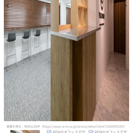
画像引用元：REM公式HP（https://www.re-m.co.jp/service/detail.html?1668499269）