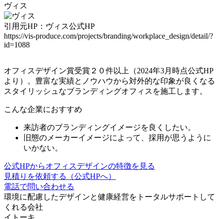
ヴィス
引用元HP：ヴィス公式HP
https://vis-produce.com/projects/branding/workplace_design/detail/?
id=1088
オフィスデザイン賞受賞２０件以上（2024年3月時点公式HP
より）。豊富な実績とノウハウから
対外的な印象が良くなる
スタイリッシュなブランディングオフィス
を施工します。
こんな企業におすすめ
来訪者のブランディングイメージを良くしたい。
旧態のメーカーイメージによって、採用が思うように
いかない。
公式HPからオフィスデザインの特徴を見る
見積りを依頼する（公式HPへ）
電話で問い合わせる
環境に配慮したデザインと
健康経営をトータルサポート
して
くれる会社
イトーキ