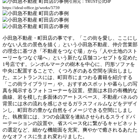
引用元：TRUST公式HP
https://ideal-office.jp/works/5759
小田急不動産・町田店の事です。「この街を愛し、ここにし
かない人生の景色を描く」という小田急不動産、仲介営業部
の理念に基づき「不動産をつなぐ場」から「人や土地のスト
ーリーをつなぐ場へ」という新たな店舗コンセプトを定めた
1号店です。シンボルマークの樹木を中心に、円形ソファを
中央に配置することで、くつろぎのある空間を演出しまし
た。
エントランスには、町田市にまつわる書籍を紹介する
「この街ライブラリー」や、おすすめスポットや暮らしの写
真を掲示するフォトコーナーを設置。
壁面は木目の有機的な
曲線、岩を模した多面体のアートスペース、不動産パネルの
背景には水の流れを感じさせるガラスフィルムなどをデザイ
ンし、町田市の豊かな自然をイメージできる空間にしまし
た。執務室には、3つの会議室を連結させられるスライドパ
ーテーションの設置や、省スペース化に繋がるキャビネット
の選定など、細かな機能面を充実。爽やかで癒されるあたた
かなオフィスに生まれ変わりました。