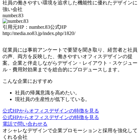
社員の働きやすい環境を追求した
機能性に優れたデザイン
に
強い会社
number.83
引用元HP：number.83公式HP
http://media.no83.jp/index.php/1820/
従業員には
事前アンケートで要望を聞き取り、経営者と社員
の声、両方を反映した
、働きやすいオフィスデザインの提
案。企業と伴走しながらデザイン・レイアウト・スケジュー
ル・費用対効果までを総合的にプロデュースします。
こんな企業におすすめ
社員の帰属意識を高めたい。
現社員の生産性が低下している。
公式HPからオフィスデザインの特徴を見る
公式HPからオフィスデザインの特徴を見る
電話で問い合わせる
オシャレなデザインで
企業プロモーションと採用を強化
して
くれる会社